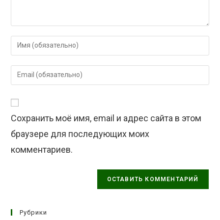
Введите
свое
имя
Введите
или
свой
имя
email-
пользователя,
адрес,
чтобы
Сохранить моё имя, email и адрес сайта в этом
чтобы
прокомментировать
прокомментировать
браузере для последующих моих
комментариев.
Рубрики