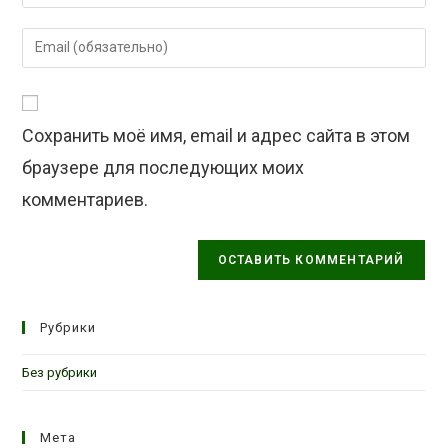
свое
имя
Введите
или
свой
имя
email-
пользователя,
адрес,
чтобы
Сохранить моё имя, email и адрес сайта в этом
чтобы
прокомментировать
прокомментировать
браузере для последующих моих
комментариев.
Рубрики
Без рубрики
Мета