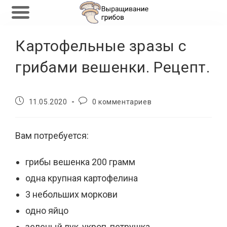
Перейти
Картофельные зразы с
к
содержимому
грибами вешенки. Рецепт.
Запись
Комментарии
11.05.2020
0 комментариев
опубликована:
к
записи:
Вам потребуется:
грибы вешенка 200 грамм
одна крупная картофелина
3 небольших моркови
одно яйцо
зеленый лук, укроп, петрушка