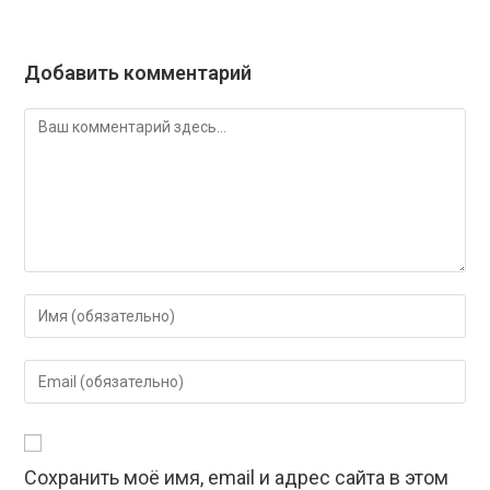
Добавить комментарий
Комментарий
Введите
свое
имя
Введите
или
свой
имя
email-
пользователя,
адрес,
чтобы
Сохранить моё имя, email и адрес сайта в этом
чтобы