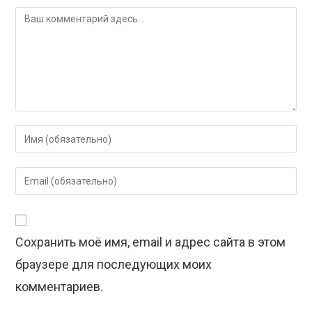
Комментарий
Введите
свое
имя
Введите
или
свой
имя
email-
пользователя,
адрес,
чтобы
Сохранить моё имя, email и адрес сайта в этом
чтобы
прокомментировать
прокомментировать
браузере для последующих моих
комментариев.