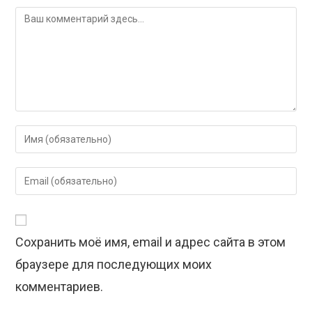
Комментарий
Введите
свое
имя
Введите
или
свой
имя
email-
пользователя,
адрес,
чтобы
Сохранить моё имя, email и адрес сайта в этом
чтобы
прокомментировать
прокомментировать
браузере для последующих моих
комментариев.