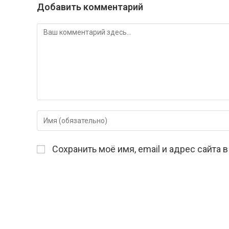
Добавить комментарий
Комментарий
Введите
свое
имя
Сохранить моё имя, email и адрес сайта
или
имя
пользователя,
чтобы
прокомментировать