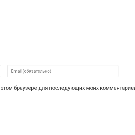
Введите
свой
email-
 в этом браузере для последующих моих комментарие
адрес,
чтобы
прокомментировать