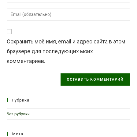
свое
имя
Введите
или
свой
имя
email-
пользователя,
адрес,
чтобы
Сохранить моё имя, email и адрес сайта в этом
чтобы
прокомментировать
прокомментировать
браузере для последующих моих
комментариев.
Рубрики
Без рубрики
Мета