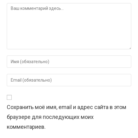
Комментарий
Введите
свое
имя
Введите
или
свой
имя
email-
пользователя,
адрес,
чтобы
Сохранить моё имя, email и адрес сайта в этом
чтобы
прокомментировать
прокомментировать
браузере для последующих моих
комментариев.