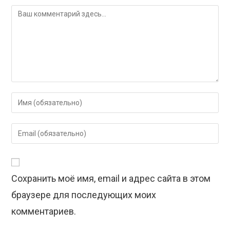
Комментарий
Введите
свое
имя
Введите
или
свой
имя
email-
пользователя,
адрес,
чтобы
Сохранить моё имя, email и адрес сайта в этом
чтобы
прокомментировать
прокомментировать
браузере для последующих моих
комментариев.