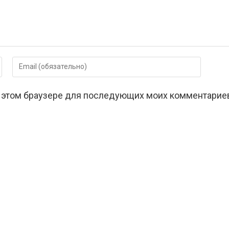
Введите
свой
email-
 в этом браузере для последующих моих комментарие
адрес,
чтобы
прокомментировать