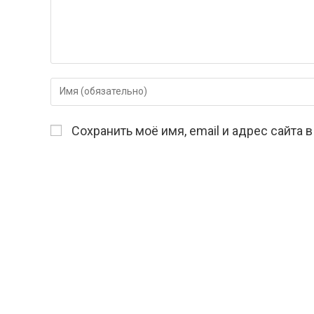
Введите
свое
имя
Сохранить моё имя, email и адрес сайта
или
имя
пользователя,
чтобы
прокомментировать