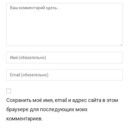
Комментарий
Введите
свое
имя
Введите
или
свой
имя
email-
пользователя,
адрес,
чтобы
Сохранить моё имя, email и адрес сайта в этом
чтобы
прокомментировать
прокомментировать
браузере для последующих моих
комментариев.