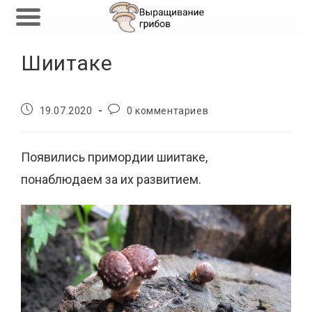
Перейти
Шиитаке
к
содержимому
Запись
Комментарии
19.07.2020
0 комментариев
опубликована:
к
записи:
Появились примордии шиитаке,
понаблюдаем за их развитием.