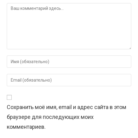
Комментарий
Введите
свое
имя
Введите
или
свой
имя
email-
пользователя,
адрес,
чтобы
Сохранить моё имя, email и адрес сайта в этом
чтобы
прокомментировать
прокомментировать
браузере для последующих моих
комментариев.