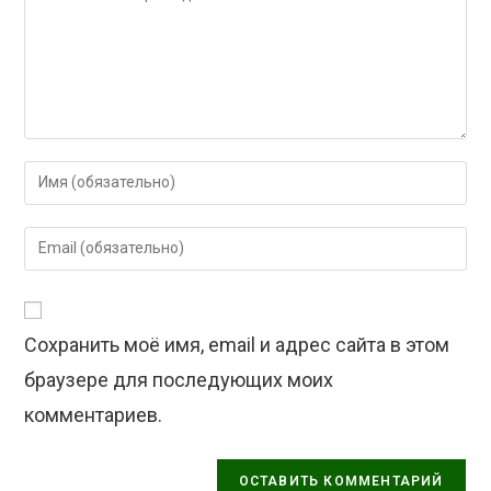
Введите
свое
имя
Введите
или
свой
имя
email-
пользователя,
адрес,
чтобы
Сохранить моё имя, email и адрес сайта в этом
чтобы
прокомментировать
прокомментировать
браузере для последующих моих
комментариев.