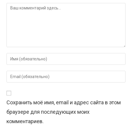
Комментарий
Введите
свое
имя
Введите
или
свой
имя
email-
пользователя,
адрес,
чтобы
Сохранить моё имя, email и адрес сайта в этом
чтобы
прокомментировать
прокомментировать
браузере для последующих моих
комментариев.