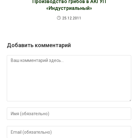
Производство грибов в АКГУП
«Индустриальный»
25.12.2011
Добавить комментарий
Комментарий
Введите
свое
имя
Введите
или
свой