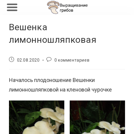
Перейти
Вешенка
к
содержимому
лимонношляпковая
Запись
Комментарии
02.08.2020
0 комментариев
опубликована:
к
записи:
Началось плодоношение Вешенки
лимонношляпковой на кленовой чурочке