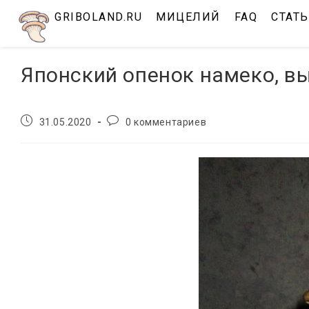
Перейти
GRIBOLAND.RU
МИЦЕЛИЙ
FAQ
СТАТ
к
содержимому
Японский опенок намеко, в
Запись
Комментарии
31.05.2020
0 комментариев
опубликована:
к
записи: