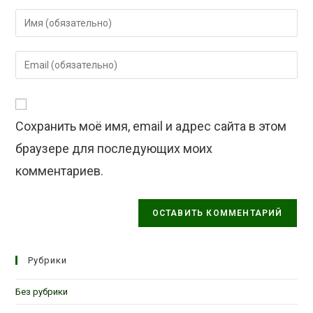
Введите
свое
имя
Введите
или
свой
имя
email-
пользователя,
адрес,
чтобы
Сохранить моё имя, email и адрес сайта в этом
чтобы
прокомментировать
прокомментировать
браузере для последующих моих
комментариев.
Рубрики
Без рубрики